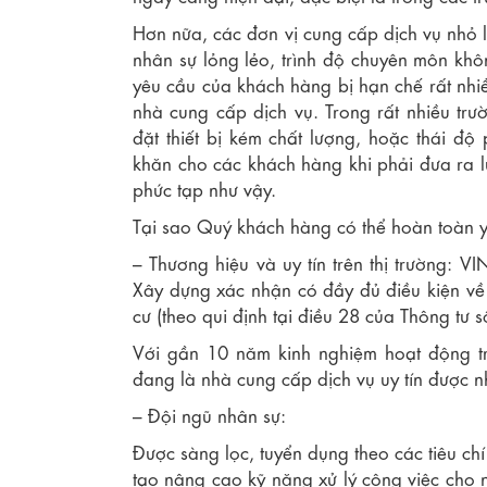
Hơn nữa, các đơn vị cung cấp dịch vụ nhỏ l
nhân sự lỏng lẻo, trình độ chuyên môn khô
yêu cầu của khách hàng bị hạn chế rất nhiều
nhà cung cấp dịch vụ. Trong rất nhiều tr
đặt thiết bị kém chất lượng, hoặc thái đ
khăn cho các khách hàng khi phải đưa ra lự
phức tạp như vậy.
Tại sao Quý khách hàng có thể hoàn toàn y
– Thương hiệu và uy tín trên thị trường: V
Xây dựng xác nhận có đầy đủ điều kiện về 
cư (theo qui định tại điều 28 của Thông t
Với gần 10 năm kinh nghiệm hoạt động tro
đang là nhà cung cấp dịch vụ uy tín được 
– Đội ngũ nhân sự:
Được sàng lọc, tuyển dụng theo các tiêu chi
tạo nâng cao kỹ năng xử lý công việc cho n