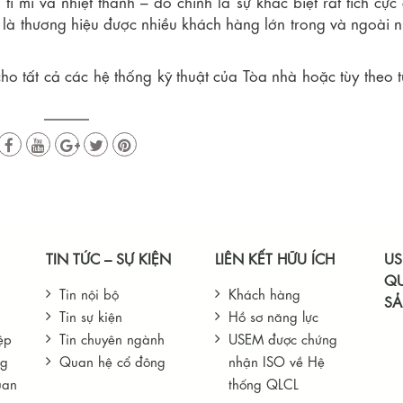
̉ mỉ và nhiệt thành – đó chính là sự khác biệt rất tích cực
là thương hiệu được nhiều khách hàng lớn trong và ngoài 
o tất cả các hệ thống kỹ thuật của Tòa nhà hoặc tùy theo 
TIN TỨC – SỰ KIỆN
LIÊN KẾT HỮU ÍCH
US
QU
Tin nội bộ
Khách hàng
S
Tin sự kiện
Hồ sơ năng lực
ệp
Tin chuyên ngành
USEM được chứng
ng
Quan hệ cổ đông
nhận ISO về Hệ
uan
thống QLCL