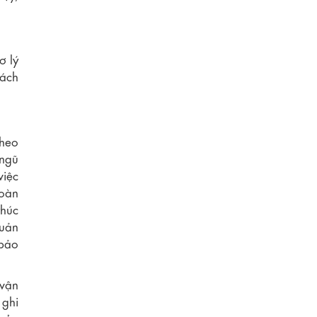
 lý
hách
theo
 ngũ
việc
oàn
thúc
quản
 bảo
 vận
 ghi