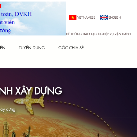
VIETNAMESE
ENGLISH
HỆ THỐNG ĐÀO TẠO NGHIỆP VỤ VẬN HÀNH
IỆN
TUYỂN DỤNG
GÓC CHIA SẺ
ÌNH XÂY DỰNG
 xây dựng