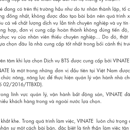
ẻ đang có trên thị trường hầu như do tư nhân thành lập, tổ 
ng đồng nhất, không được đào tạo bài bản nên quá trình xử
 cả về chất lượng dịch vụ lẫn tính chuyên nghiệp và uy tín
ường hợp, đơn vị cung cấp hoàn thành không đúng tiến độ,
ộ phục vụ của nhân viên thiếu chuyên nghiệp… Do đó, thật
a chọn đâu là nhà cung cấp tốt nhất trong bối cảnh thị tr
ên tâm khi lựa chọn Dịch vụ BTS được cung cấp bởi VINATE
INATE là một trong những đơn vị đầu tiên tại Việt Nam đượ
chức năng, năng lực để thực hiện quản lý vận hành nhà c
ư số 02/2016/TTBXD).
ng lĩnh vực quản lý, vận hành bất động sản, VINATE đã
nhiều khách hàng trong và ngoài nước lựa chọn.
́ khắt khe. Trong quá trình làm việc, VINATE luôn chú trọng 
hân sự một cách bài bản, đặc biệt là tinh thần làm việc tận 