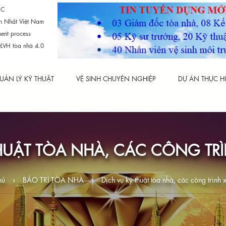
SC
n Nhất Việt Nam
ent process
LVH tòa nhà 4.0
UẢN LÝ KỸ THUẬT
VỆ SINH CHUYÊN NGHIỆP
DỰ ÁN THỰC H
THUẬT TÒA NHÀ, CÁC CÔNG TR
›
›
hủ
BẢO TRÌ TÒA NHÀ
Dịch vụ kỹ thuật tòa nhà, các công trình