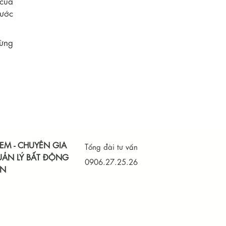
 của
nước
từng
EM - CHUYÊN GIA
Tổng đài tư vấn
ẢN LÝ BẤT ĐỘNG
0906.27.25.26
ẢN