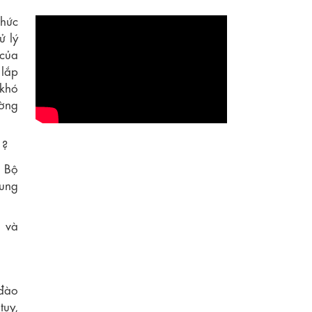
chức
 lý
 của
 lắp
 khó
ường
 ?
c Bộ
hung
 và
đào
tụy,