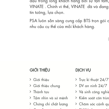
dấu trong lòng khách hàng bởi sự tận tâm, ti
VINATE . Chính vì thế, VINATE đã và đang 
tin tưởng, lựa chọn.
PSA luôn sẵn sàng cung cấp BTS trọn gói ch
nhu cầu cụ thể của mỗi khách hàng.
GIỚI THIỆU
DỊCH VỤ
Giới thiệu
Trực kĩ thuật 24/7
Giới thiệu chung
DV an ninh 24/7
Thành tựu
Vệ sinh công nghi
Tầm nhìn và sứ mệnh
Kiểm soát côn trù
Chứng chỉ chất lượng
Chăm sóc cảnh q