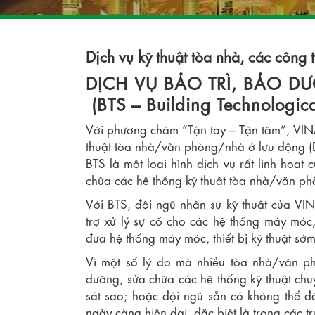
Dịch vụ kỹ thuật tòa nhà, các công 
DỊCH VỤ BẢO TRÌ, BẢO DƯ
(BTS – Building Technologica
Với phương châm “Tận tay – Tận tâm”, VINAT
thuật tòa nhà/văn phòng/nhà ở lưu động
BTS là một loại hình dịch vụ rất linh hoạt 
chữa các hệ thống kỹ thuật tòa nhà/văn p
Với BTS, đội ngũ nhân sự kỹ thuật của VINA
trợ xử lý sự cố cho các hệ thống máy móc,
đưa hệ thống máy móc, thiết bị kỹ thuật sớm
Vì một số lý do mà nhiều tòa nhà/văn 
dưỡng, sửa chữa các hệ thống kỹ thuật ch
sát sao; hoặc đội ngũ sẵn có không thể đá
ngày càng hiện đại, đặc biệt là trong các