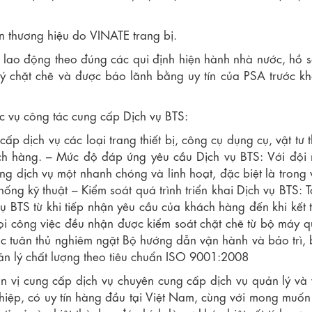
n thương hiệu do VINATE trang bị.
lao động theo đúng các qui định hiện hành nhà nước, hồ sơ
ý chặt chẽ và được bảo lãnh bằng uy tín của PSA trước k
ục vụ công tác cung cấp Dịch vụ BTS:
p dịch vụ các loại trang thiết bị, công cụ dụng cụ, vật tư 
h hàng. – Mức độ đáp ứng yêu cầu Dịch vụ BTS: Với đội
dịch vụ một nhanh chóng và linh hoạt, đặc biệt là trong 
ống kỹ thuật – Kiểm soát quá trình triển khai Dịch vụ BTS: T
vụ BTS từ khi tiếp nhận yêu cầu của khách hàng đến khi kết 
ọi công việc đều nhận được kiểm soát chặt chẽ từ bộ máy 
ắc tuân thủ nghiêm ngặt Bộ hướng dẫn vận hành và bảo trì,
uản lý chất lượng theo tiêu chuẩn ISO 9001:2008
ơn vị cung cấp dịch vụ chuyên cung cấp dịch vụ quản lý và
hiệp, có uy tín hàng đầu tại Việt Nam, cùng với mong muốn