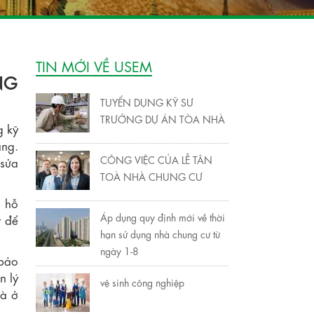
TIN MỚI VỀ USEM
NG
TUYỂN DỤNG KỸ SƯ
TRƯỞNG DỰ ÁN TÒA NHÀ
 kỹ
̀ng.
CÔNG VIỆC CỦA LỄ TÂN
sửa
TOÀ NHÀ CHUNG CƯ
, hỗ
Áp dụng quy định mới về thời
t để
hạn sử dụng nhà chung cư từ
ngày 1-8
 bảo
 lý
vệ sinh công nghiệp
à ở