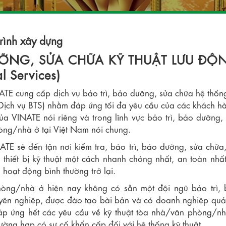
trình xây dựng
ỠNG, SỬA CHỮA KỸ THUẬT LƯU ĐỘ
l Services)
E cung cấp dịch vụ bảo trì, bảo dưỡng, sửa chữa hệ thống
 (Dịch vụ BTS) nhằm đáp ứng tối đa yêu cầu của các khách ha
của VINATE nói riêng và trong lĩnh vực bảo trì, bảo dưỡng, 
hòng/nhà ở tại Việt Nam nói chung.
TE sẽ đến tận nơi kiểm tra, bảo trì, bảo dưỡng, sửa chữa
 thiết bị kỹ thuật một cách nhanh chóng nhất, an toàn nhấ
 hoạt động bình thường trở lại.
phòng/nhà ở hiện nay không có sẵn một đội ngũ bảo trì,
uyên nghiệp, được đào tạo bài bản và có doanh nghiệp quản
p ứng hết các yêu cầu về kỹ thuật tòa nhà/văn phòng/nh
 trường hợp có sự cố khẩn cấp đối với hệ thống kỹ thuật…