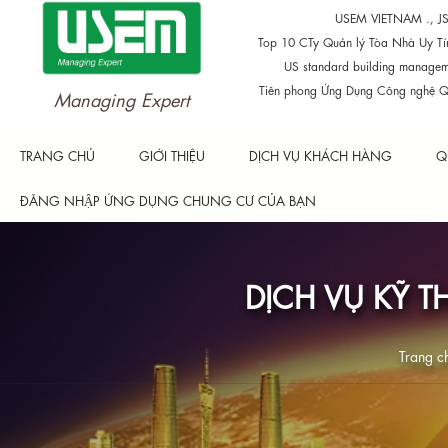
USEM VIETNAM ., J
Top 10 CTy Quản lý Tòa Nhà Uy Tí
US standard building managem
Tiên phong Ứng Dụng Công nghệ Q
Managing Expert
TRANG CHỦ
GIỚI THIỆU
DỊCH VỤ KHÁCH HÀNG
Q
ĐĂNG NHẬP ỨNG DỤNG CHUNG CƯ CỦA BẠN
DỊCH VỤ KỸ 
Trang c